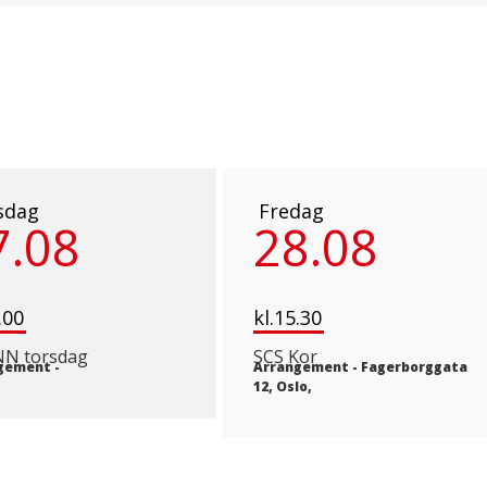
sdag
Fredag
7.08
28.08
.00
kl.15.30
N torsdag
SCS Kor
gement
-
Arrangement
-
Fagerborggata
12, Oslo,