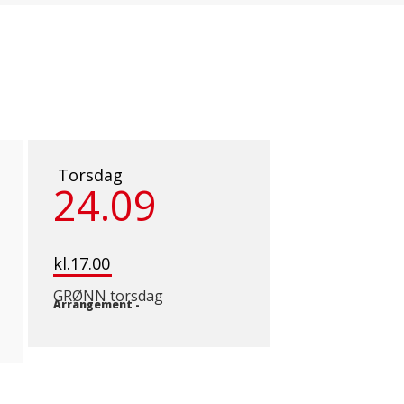
Torsdag
24.09
kl.17.00
GRØNN torsdag
Arrangement
-