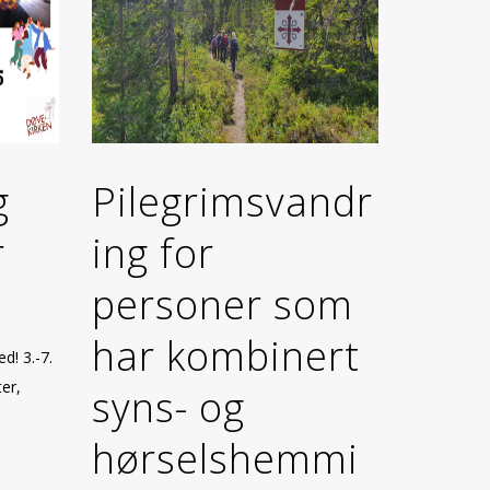
g
Pilegrimsvandr
r
ing for
personer som
har kombinert
d! 3.-7.
er,
syns- og
hørselshemmi