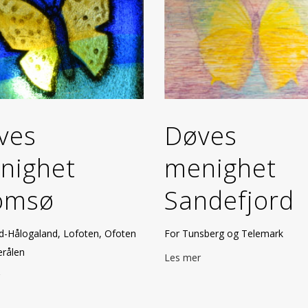
ves
Døves
nighet
menighet
omsø
Sandefjord
d-Hålogaland, Lofoten, Ofoten
For Tunsberg og Telemark
erålen
Les mer