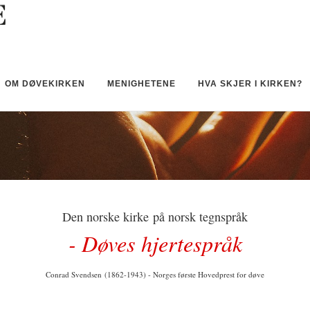
OM DØVEKIRKEN
MENIGHETENE
HVA SKJER I KIRKEN?
Den norske kirke på norsk tegnspråk
- Døves hjertespråk
Conrad Svendsen (1862-1943) - Norges første Hovedprest for døve