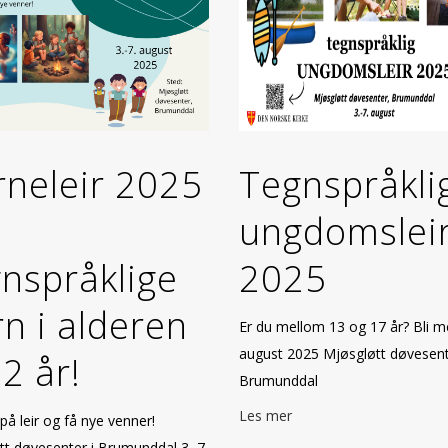
rneleir 2025
Tegnspråkli
ungdomslei
nspråklige
2025
n i alderen
Er du mellom 13 og 17 år? Bli me
august 2025 Mjøsgløtt døvesent
2 år!
Brumunddal
Les mer
på leir og få nye venner!
tt døvesenter i Brumunddal 3.-7.