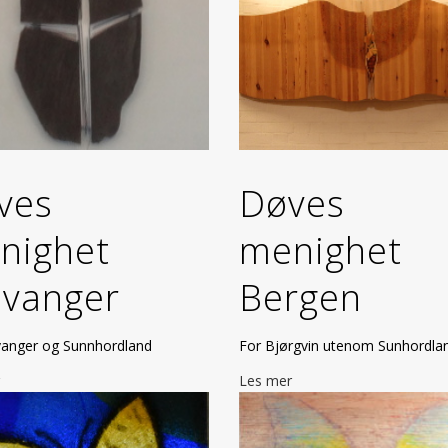
ves
Døves
nighet
menighet
avanger
Bergen
vanger og Sunnhordland
For Bjørgvin utenom Sunhordla
Les mer