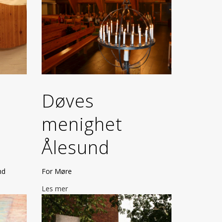
Døves
menighet
Ålesund
nd
For Møre
Les mer