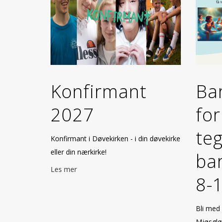
Konfirmant
Ba
2027
for
teg
Konfirmant i Døvekirken - i din døvekirke
eller din nærkirke!
bar
Les mer
8-1
Bli med 
Mjøsglø