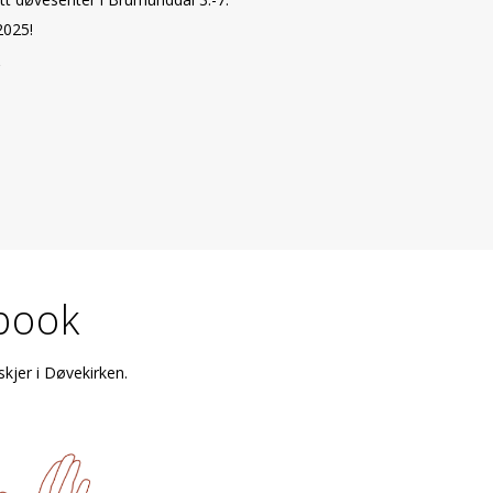
2025!
book
skjer i Døvekirken.