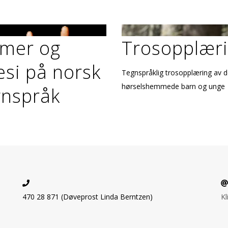
lmer og
Trosopplær
esi på norsk
Tegnspråklig trosopplæring av d
hørselshemmede barn og unge
gnspråk
470 28 871 (Døveprost Linda Berntzen)
Kl