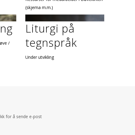
(skjema m.m.)
ing
Liturgi på
tegnspråk
øve /
Under utvikling
ikk for å sende e-post