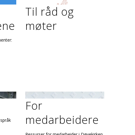
Til råd og
ene
møter
menter:
For
medarbeidere
nspråk
Ressurser for medarbeider i Døvekirken