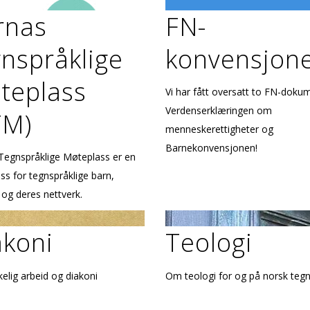
rnas
FN-
nspråklige
konvensjon
teplass
Vi har fått oversatt to FN-doku
Verdenserklæringen om
TM)
menneskerettigheter og
Barnekonvensjonen!
Tegnspråklige Møteplass er en
s for tegnspråklige barn,
 og deres nettverk.
akoni
Teologi
kelig arbeid og diakoni
Om teologi for og på norsk teg