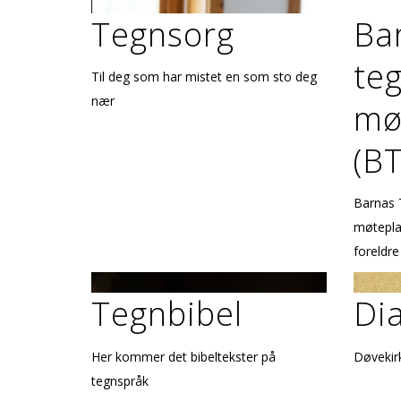
Tegnsorg
Ba
teg
Til deg som har mistet en som sto deg
nær
mø
(B
Barnas 
møteplas
foreldre
Tegnbibel
Di
Her kommer det bibeltekster på
Døvekir
tegnspråk