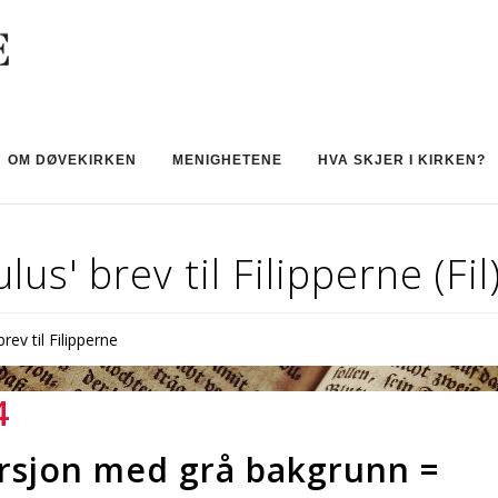
OM DØVEKIRKEN
MENIGHETENE
HVA SKJER I KIRKEN?
lus' brev til Filipperne (Fil
rev til Filipperne
4
rsjon med grå bakgrunn =