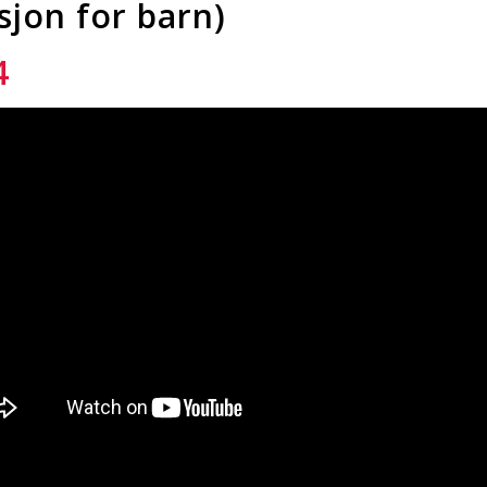
sjon for barn)
4