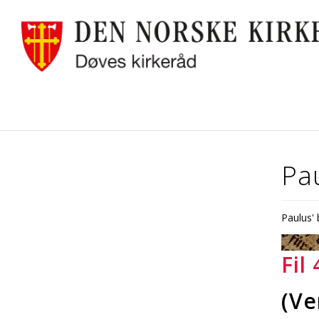
Pau
Paulus' b
Fil 
(Ve