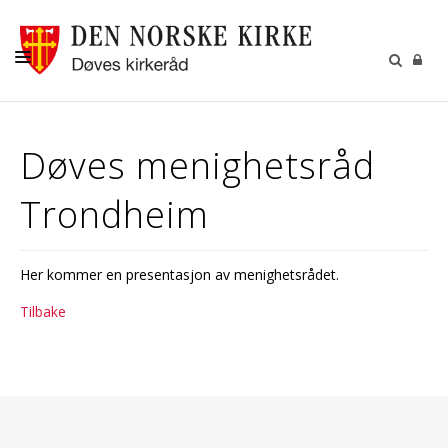
OM DØVEKIRKEN
Døves menighetsråd
MENIGHETENE
Trondheim
HVA SKJER I KIRKEN?
RESSURSER
Her kommer en presentasjon av menighetsrådet.
KONTAKT
Tilbake
KIRKELIGE HANDLINGER